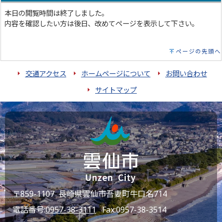
本日の閲覧時間は終了しました。
内容を確認したい方は後日、改めてページを表示して下さい。
ページの先頭へ
交通アクセス
ホームページについて
お問い合わせ
サイトマップ
〒859-1107 長崎県雲仙市吾妻町牛口名714
電話番号:
0957-38-3111
Fax:0957-38-3514