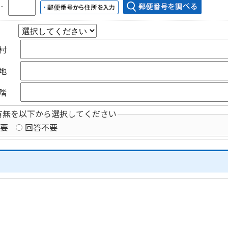
‐
村
地
階
有無を以下から選択してください
要
回答不要