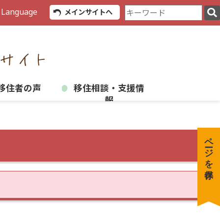
検
 Language
メインサイトへ
索
キ
ー
ワ
ー
ド
移住者の声
移住相談・支援情
報
ページを保存