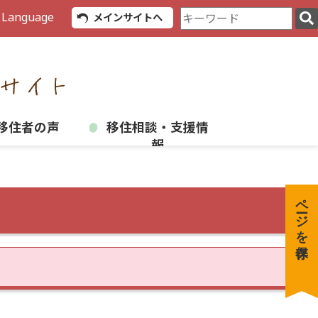
検
 Language
メインサイトへ
索
キ
ー
ワ
ー
ド
移住者の声
移住相談・支援情
報
ページを保存