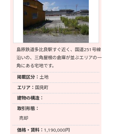
島原鉄道多比良駅すぐ近く、国道251号線
沿いの、三角屋根の倉庫が並ぶエリアの一
角にある宅地です。
掲載区分：
土地
エリア：
国見町
建物の構造：
取引形態：
売却
価格・賃料：
1,190,000円