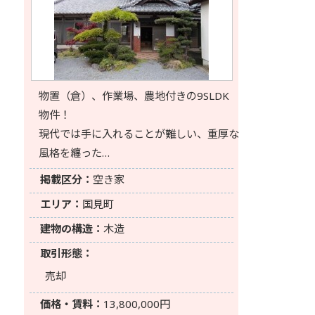
物置（倉）、作業場、農地付きの9SLDK
物件！
現代では手に入れることが難しい、重厚な
風格を纏った…
掲載区分：
空き家
エリア：
国見町
建物の構造：
木造
取引形態：
売却
価格・賃料：
13,800,000円