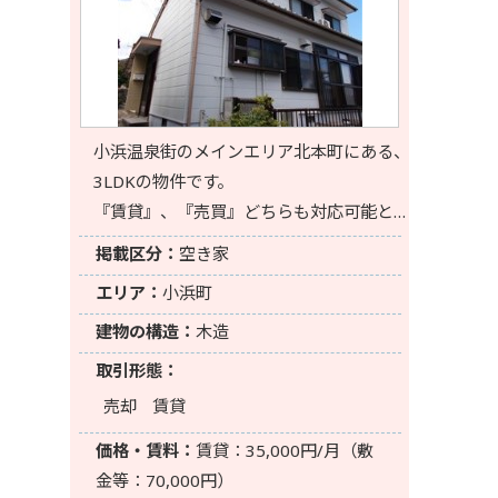
小浜温泉街のメインエリア北本町にある、
3LDKの物件です。
『賃貸』、『売買』どちらも対応可能と…
掲載区分：
空き家
エリア：
小浜町
建物の構造：
木造
取引形態：
売却
賃貸
価格・賃料：
賃貸：35,000円/月（敷
金等：70,000円）