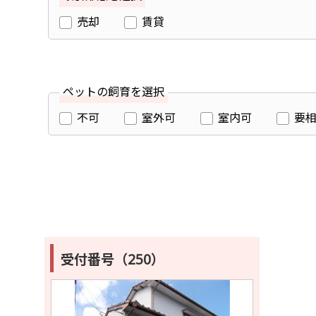
売却
賃貸
ペットの飼育を選択
不可
室外可
室内可
要
受付番号（250）