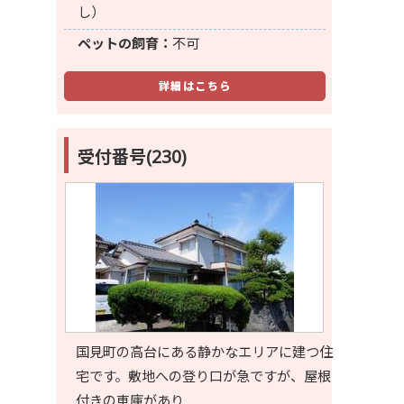
し）
ペットの飼育：
不可
詳細はこちら
受付番号(230)
国見町の高台にある静かなエリアに建つ住
宅です。敷地への登り口が急ですが、屋根
付きの車庫があり…