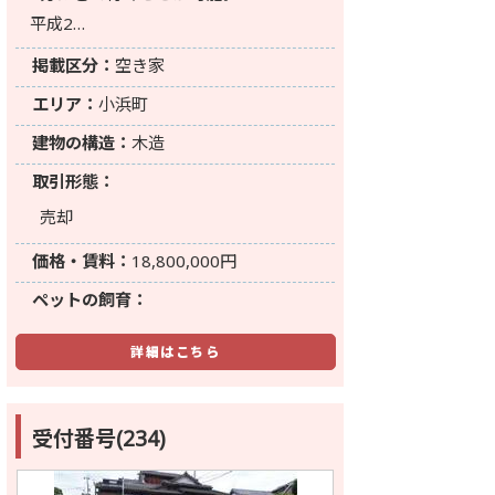
平成2…
掲載区分：
空き家
エリア：
小浜町
建物の構造：
木造
取引形態：
売却
価格・賃料：
18,800,000円
ペットの飼育：
詳細はこちら
受付番号(234)