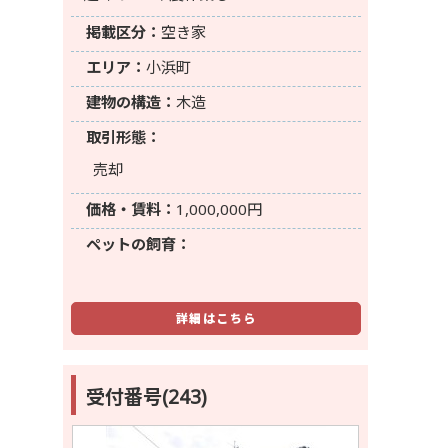
掲載区分：
空き家
エリア：
小浜町
建物の構造：
木造
取引形態：
売却
価格・賃料：
1,000,000円
ペットの飼育：
詳細はこちら
受付番号(243)