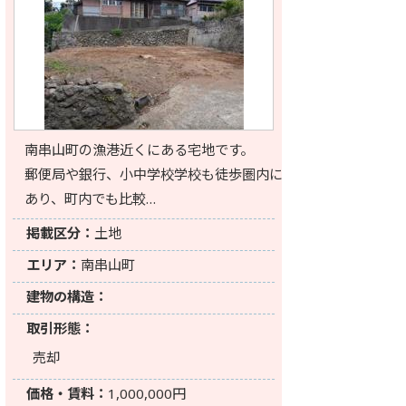
南串山町の漁港近くにある宅地です。
郵便局や銀行、小中学校学校も徒歩圏内に
あり、町内でも比較…
掲載区分：
土地
エリア：
南串山町
建物の構造：
取引形態：
売却
価格・賃料：
1,000,000円