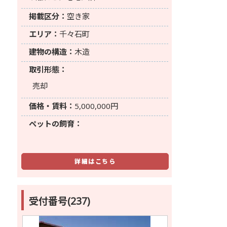
掲載区分：
空き家
エリア：
千々石町
建物の構造：
木造
取引形態：
売却
価格・賃料：
5,000,000円
ペットの飼育：
詳細はこちら
受付番号(237)