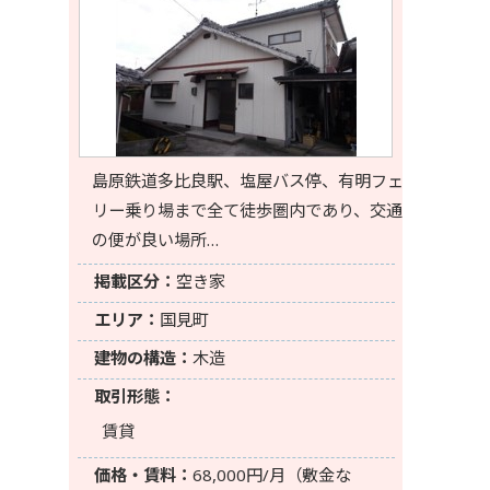
島原鉄道多比良駅、塩屋バス停、有明フェ
リー乗り場まで全て徒歩圏内であり、交通
の便が良い場所…
掲載区分：
空き家
エリア：
国見町
建物の構造：
木造
取引形態：
賃貸
価格・賃料：
68,000円/月（敷金な