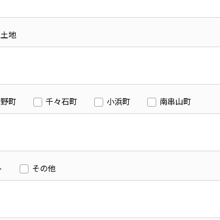
土地
愛野町
千々石町
小浜町
南串山町
ト
その他