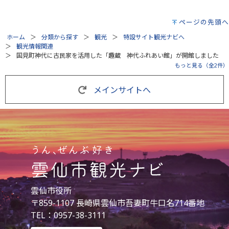
ページの先頭へ
ホーム
分類から探す
観光
特設サイト観光ナビへ
観光情報関連
国見町神代に古民家を活用した「趣蔵 神代ふれあい館」が開館しました
もっと見る（全2件）
メインサイトへ
雲仙市役所
〒859-1107 長崎県雲仙市吾妻町牛口名714番地
TEL：0957-38-3111