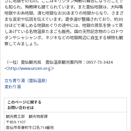
さに地獄そのもの。ここはキリシタン殉教の舞台になったことで
も知られ、殉教碑も建てられています。また雲仙地獄は、大叫喚
地獄やお糸地獄、清七地獄なお30あまりの地獄からなり、さまざ
まな哀史や伝説を伝えています。遊歩道が整備されており、約30
分ほどで楽しめる地獄めぐりの途中には、地獄の蒸気を使って蒸
しあげている名物温泉たまごも販売。国の天然記念物のシロドウ
ダンやシャシャンボ、ネジキなどの地獄周辺に自生する植物も観
察してみましょう。
（一社）雲仙観光局 雲仙温泉観光案内所：0957-73-3434
＜
http://www.unzen.org
＞
立ち寄り湯（雲仙温泉）
変わり湯
このページに関する
お問い合わせは
観光商工部 観光物産課
〒859-1107
雲仙市吾妻町牛口名714番地