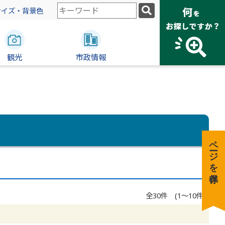
検
サイズ・背景色
索
キ
ー
観光
ワ
市政情報
ー
ド
ページを保存
全30件 (1～10件)