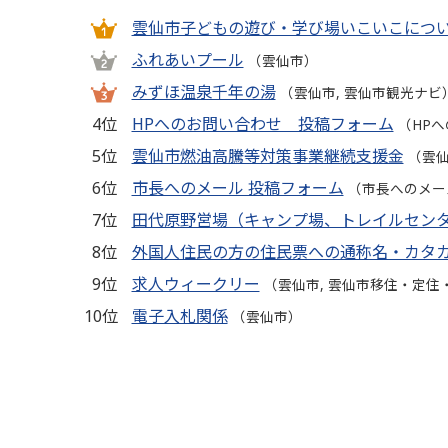
雲仙市子どもの遊び・学び場いこいこにつ
ふれあいプール
（雲仙市）
みずほ温泉千年の湯
（雲仙市, 雲仙市観光ナビ
4位
HPへのお問い合わせ 投稿フォーム
（HP
5位
雲仙市燃油高騰等対策事業継続支援金
（雲
6位
市長へのメール 投稿フォーム
（市長へのメー
7位
田代原野営場（キャンプ場、トレイルセン
8位
外国人住民の方の住民票への通称名・カタ
9位
求人ウィークリー
（雲仙市, 雲仙市移住・定住
10位
電子入札関係
（雲仙市）