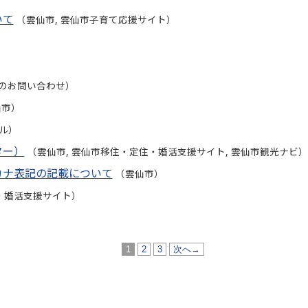
いて
（雲仙市, 雲仙市子育て応援サイト）
）
へのお問い合わせ）
仙市）
ル）
ター）
（雲仙市, 雲仙市移住・定住・婚活支援サイト, 雲仙市観光ナビ）
カナ表記の記載について
（雲仙市）
・婚活支援サイト）
1
2
3
次へ→