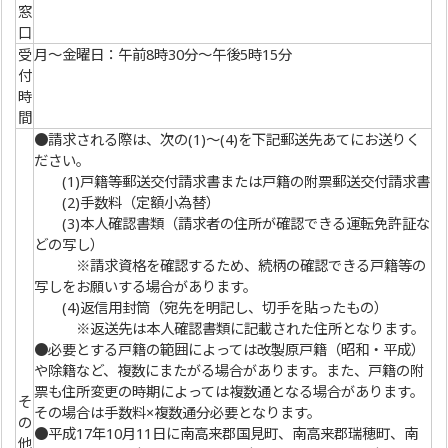
窓
口
受
月～金曜日：午前8時30分～午後5時15分
付
時
間
●請求される際は、次の(1)～(4)を下記郵送先あてにお送りく
ださい。
(1)戸籍等郵送交付請求書または戸籍の附票郵送交付請求書
(2)手数料（定額小為替）
(3)本人確認書類（請求者の住所が確認できる運転免許証な
どの写し）
※請求資格を確認するため、続柄の確認できる戸籍等の
写しをお願いする場合があります。
(4)返信用封筒（宛先を明記し、切手を貼ったもの）
※返送先は本人確認書類に記載された住所となります。
●必要とする戸籍の範囲によっては改製原戸籍（昭和・平成）
や除籍など、複数にまたがる場合があります。また、戸籍の附
票も住所変更の時期によっては複数通となる場合があります。
そ
その場合は手数料×複数通分必要となります。
の
●平成17年10月11日に南高来郡国見町、南高来郡瑞穂町、南
他