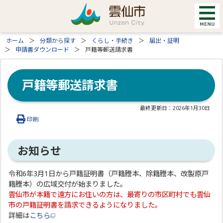
ホーム
分類から探す
くらし・手続き
届出・証明
申請書ダウンロード
戸籍等郵送請求書
戸籍等郵送請求書
最終更新日：
2026年1月30日
印刷
お知らせ
令和6年3月1日から戸籍証明書（戸籍謄本、除籍謄本、改製原戸
籍謄本）の広域交付が始まりました。
雲仙市が本籍で遠方にお住いの方は、最寄りの市区町村でも雲仙
市の戸籍証明書を請求できるようになりました。
詳細は
こちら