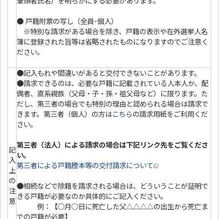
筆頭者氏名）を明らかにする必要があります。
● 戸籍附票の写し（全員･個人）
※特別な請求がある場合を除き、戸籍の表示や在外選挙人名
簿に登録された旨等は省略されたものになりますのでご注意く
ださい。
●記入もれや間違いがあると交付できないことがあります。
●請求できるのは、必要な戸籍に記載されている人本人か、配
偶者、直系親族（父母・子・孫・祖父母など）に限ります。た
だし、第三者の場合でも特別の理由と認められる場合は請求で
きます。第三者（個人）の方は
こちら
の請求用紙をご利用くだ
さい。
第三者（法人）による請求の場合は下記リンク先をご覧くださ
記
い。
入
第三者による戸籍謄本等の交付請求について
上
の
●相続などで除籍を請求される場合は、どういうことが証明で
注
きる戸籍が必要なのか具体的にご記入ください。
意
例：【○月○日に死亡した父△△△△の出生から死亡ま
での戸籍が必要】