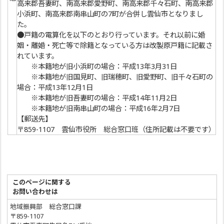
高来郡吾妻町、南高来郡愛野町、南高来郡千々石町、南高来郡
小浜町、南高来郡南串山町の7町が合併し雲仙市となりまし
た。
●戸籍の電算化を以下のとおり行っています。それ以前に婚
姻・離婚・死亡等で除籍となっている方は改製原戸籍に記載さ
れています。
※本籍地が旧小浜町の場合：平成13年3月31日
※本籍地が旧国見町、旧瑞穂町、旧愛野町、旧千々石町の
場合：平成13年12月1日
※本籍地が旧吾妻町の場合：平成14年11月2日
※本籍地が旧南串山町の場合：平成16年2月7日
【郵送先】
〒859-1107 雲仙市役所 総合窓口班（住所記載は不要です）
このページに関する
お問い合わせは
地域振興部 総合窓口課
〒859-1107