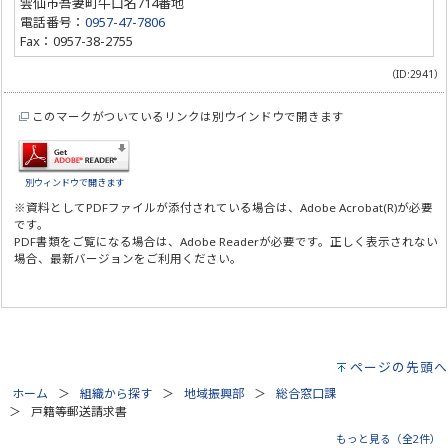
雲仙市吾妻町牛口名714番地
電話番号：
0957-47-7806
Fax：0957-38-2755
（ID:2941）
このマークがついているリンクは別ウインドウで開きます
別ウィンドウで開きます
※資料としてPDFファイルが添付されている場合は、
Adobe Acrobat(R)
が必要
です。
PDF書類をご覧になる場合は、
Adobe Reader
が必要です。正しく表示されない
場合、最新バージョンをご利用ください。
ページの先頭へ
ホーム
組織から探す
地域振興部
総合窓口課
戸籍等郵送請求書
もっと見る（全2件）