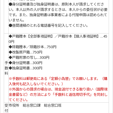
●身分証明書及び独身証明書は、原則本人が請求してくださ
い。本人以外の人が請求するときは、本人からの委任状が必要
です。また、独身証明書は事業者による代理申請は認められて
いません。
●昼間連絡のとれる電話番号を記入してください。
◆戸籍謄本【全部事項証明】／戸籍抄本【個人事項証明】…45
0円
◆除籍謄本／除籍抄本…750円
◆改製原戸籍…750円
◆戸籍附票の写し…300円
手
◆身分証明書…300円
数
◆独身証明書…300円
料
※手数料は郵便局にある「定額小為替」でお願いします。（購
入後何も記入しないでください。）
※外国からの請求の場合は、現金送付できる取り扱い（国際現
金書留など）の方法により「手数料と返信用切手代」を同封し
てください。
受
市役所 総合窓口課 総合窓口班
付