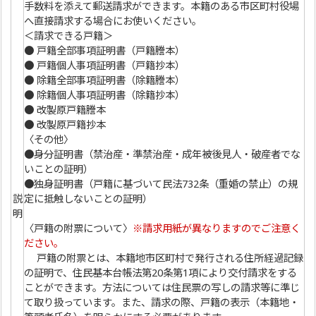
手数料を添えて郵送請求ができます。本籍のある市区町村役場
へ直接請求する場合にお使いください。
＜請求できる戸籍＞
● 戸籍全部事項証明書（戸籍謄本）
● 戸籍個人事項証明書（戸籍抄本）
● 除籍全部事項証明書（除籍謄本）
● 除籍個人事項証明書（除籍抄本）
● 改製原戸籍謄本
● 改製原戸籍抄本
〈その他〉
●身分証明書（禁治産・準禁治産・成年被後見人・破産者でな
いことの証明）
●独身証明書（戸籍に基づいて民法732条（重婚の禁止）の規
説
定に抵触しないことの証明）
明
〈戸籍の附票について〉
※請求用紙が異なりますのでご注意く
ださい。
戸籍の附票とは、本籍地市区町村で発行される住所経過記録
の証明で、住民基本台帳法第20条第1項により交付請求をする
ことができます。方法については住民票の写しの請求等に準じ
て取り扱っています。また、請求の際、戸籍の表示（本籍地・