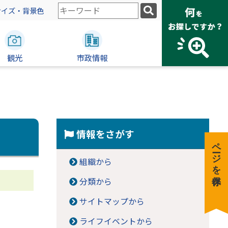
検
サイズ・背景色
索
キ
ー
観光
ワ
市政情報
ー
ド
情報をさがす
ページを保存
組織から
分類から
サイトマップから
ライフイベントから