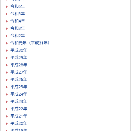
令和6年
令和5年
令和4年
令和3年
令和2年
令和元年（平成31年）
平成30年
平成29年
平成28年
平成27年
平成26年
平成25年
平成24年
平成23年
平成22年
平成21年
平成20年
平成19年