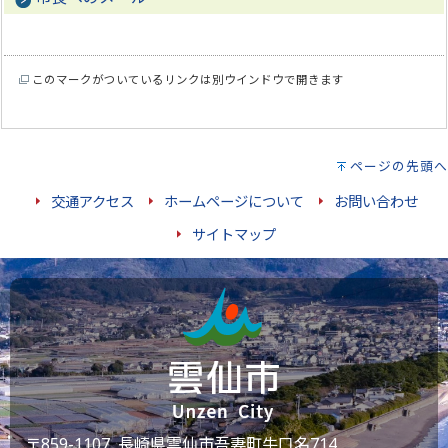
このマークがついているリンクは別ウインドウで開きます
ページの先頭へ
交通アクセス
ホームページについて
お問い合わせ
サイトマップ
〒859-1107 長崎県雲仙市吾妻町牛口名714