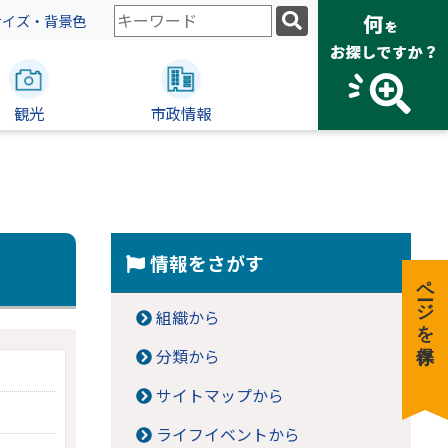
検
サイズ・背景色
索
キ
ー
観光
ワ
市政情報
ー
ド
情報をさがす
ページを保存
組織から
分類から
サイトマップから
ライフイベントから