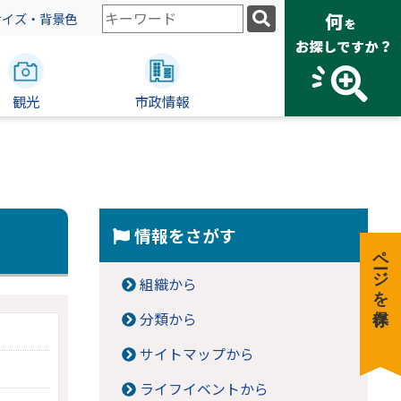
検
サイズ・背景色
索
キ
ー
観光
ワ
市政情報
ー
ド
情報をさがす
ページを保存
組織から
分類から
サイトマップから
ライフイベントから