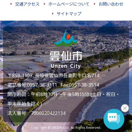
交通アクセス
ホームページについて
お問い合わせ
サイトマップ
〒859-1107 長崎県雲仙市吾妻町牛口名714
電話番号:
0957-38-3111
Fax:0957-38-3514
開庁時間：午前8時30分～午後5時15分 (土日・祝日・
年末年始を除く)
法人番号 7000020422134
Copyright © UNZEN City. All Rights Reserved.