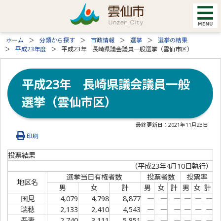
ホーム
分類から探す
市政情報
選挙
選挙の結果
平成23年度
平成23年 長崎県議会議員一般選挙（雲仙市区）
平成23年 長崎県議会議員一般
選挙（雲仙市区）
最終更新日：
2021年11月23日
印刷
投票結果
（平成23年4月10日執行）
選挙当日有権者数
投票者数
投票率
地区名
男
女
計
男
女
計
男
女
計
国見
4,079
4,798
8,877
―
―
―
―
―
―
瑞穂
2,133
2,410
4,543
―
―
―
―
―
―
吾妻
2,740
3,111
5,851
―
―
―
―
―
―