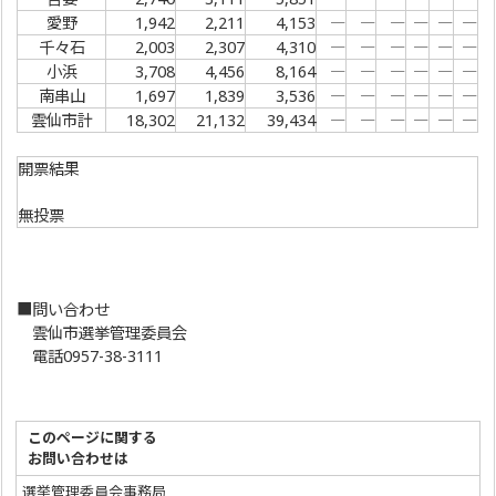
愛野
1,942
2,211
4,153
―
―
―
―
―
―
千々石
2,003
2,307
4,310
―
―
―
―
―
―
小浜
3,708
4,456
8,164
―
―
―
―
―
―
南串山
1,697
1,839
3,536
―
―
―
―
―
―
雲仙市計
18,302
21,132
39,434
―
―
―
―
―
―
開票結果
無投票
■問い合わせ
雲仙市選挙管理委員会
電話0957-38-3111
このページに関する
お問い合わせは
選挙管理委員会事務局