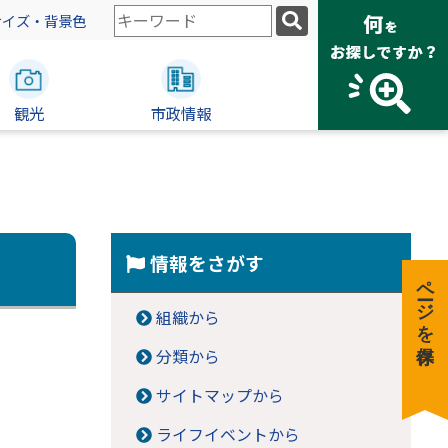
検
サイズ・背景色
索
キ
ー
観光
ワ
市政情報
ー
ド
情報をさがす
ページを保存
組織から
分類から
サイトマップから
ライフイベントから