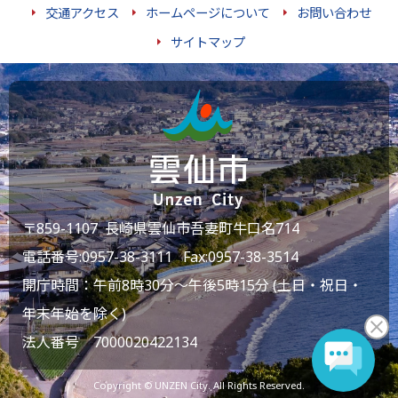
交通アクセス
ホームページについて
お問い合わせ
サイトマップ
〒859-1107 長崎県雲仙市吾妻町牛口名714
電話番号:
0957-38-3111
Fax:0957-38-3514
開庁時間：午前8時30分～午後5時15分 (土日・祝日・
年末年始を除く)
法人番号 7000020422134
Copyright © UNZEN City. All Rights Reserved.