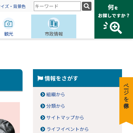
検
サイズ・背景色
索
キ
ー
観光
ワ
市政情報
ー
ド
情報をさがす
ページを保存
組織から
分類から
サイトマップから
ライフイベントから