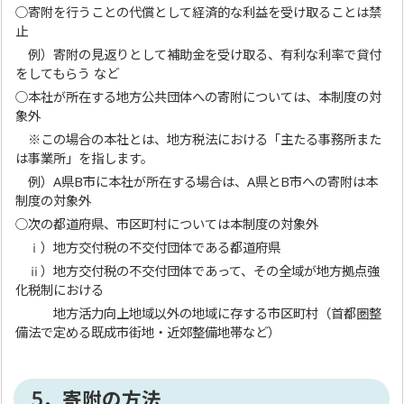
○寄附を行うことの代償として経済的な利益を受け取ることは禁
止
例）寄附の見返りとして補助金を受け取る、有利な利率で貸付
をしてもらう など
○本社が所在する地方公共団体への寄附については、本制度の対
象外
※この場合の本社とは、地方税法における「主たる事務所また
は事業所」を指します。
例）A県B市に本社が所在する場合は、A県とB市への寄附は本
制度の対象外
○次の都道府県、市区町村については本制度の対象外
ⅰ）地方交付税の不交付団体である都道府県
ⅱ）地方交付税の不交付団体であって、その全域が地方拠点強
化税制における
地方活力向上地域以外の地域に存する市区町村（首都圏整
備法で定める既成市街地・近郊整備地帯など）
5．寄附の方法