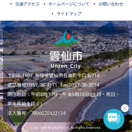
交通アクセス
ホームページについて
お問い合わせ
サイトマップ
〒859-1107 長崎県雲仙市吾妻町牛口名714
電話番号:
0957-38-3111
Fax:0957-38-3514
開庁時間：午前8時30分～午後5時15分 (土日・祝日・
年末年始を除く)
法人番号 7000020422134
Copyright © UNZEN City. All Rights Reserved.