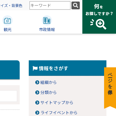
検
サイズ・背景色
索
キ
ー
観光
ワ
市政情報
ー
ド
情報をさがす
ページを保存
組織から
分類から
サイトマップから
ライフイベントから