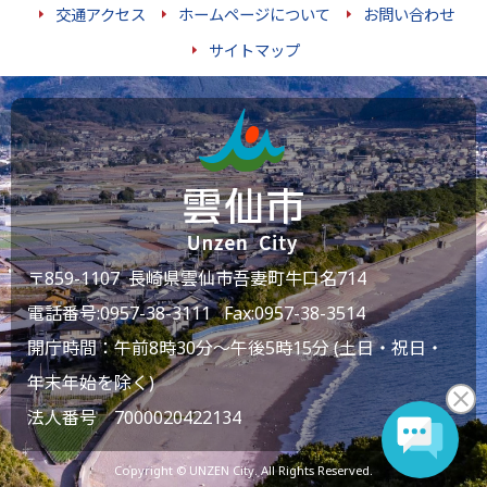
交通アクセス
ホームページについて
お問い合わせ
サイトマップ
〒859-1107 長崎県雲仙市吾妻町牛口名714
電話番号:
0957-38-3111
Fax:0957-38-3514
開庁時間：午前8時30分～午後5時15分 (土日・祝日・
年末年始を除く)
法人番号 7000020422134
Copyright © UNZEN City. All Rights Reserved.