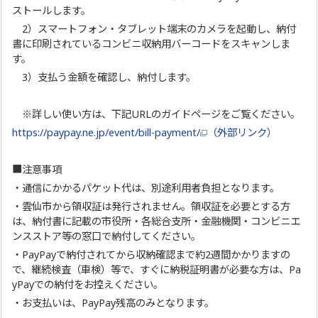
ストールします。
2）スマートフォン・タブレット端末のカメラを起動し、納付
書に印刷されているコンビニ収納用バーコードをスキャンしま
す。
3）支払う金額を確認し、納付します。
※詳しい使い方は、下記URLのガイドページをご覧ください。
https://paypay.ne.jp/event/bill-payment/
（外部リンク）
■注意事項
・通信にかかるパケット代は、別途利用者負担となります。
・雲仙市から領収証は発行されません。領収証を必要とする方
は、納付書に記載の市役所・各総合支所・金融機関・コンビニエ
ンスストア等の窓口で納付してください。
・PayPayで納付されてから収納確認まで約2週間かかりますの
で、継続検査（車検）等で、すぐに納税証明書が必要な方は、Pa
yPayでの納付をお控えください。
・お支払いは、PayPay残高のみとなります。