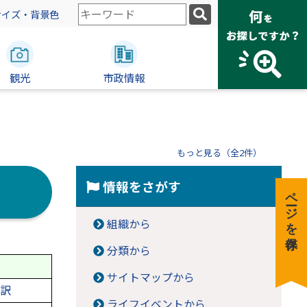
検
サイズ・背景色
索
キ
ー
観光
ワ
市政情報
ー
ド
もっと見る（全2件）
情報をさがす
ページを保存
組織から
分類から
サイトマップから
内訳
ライフイベントから