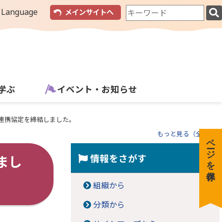
検
 Language
メインサイトへ
索
キ
ー
ワ
ー
ド
学ぶ
イベント・お知らせ
連携協定を締結しました。
もっと見る（全3件）
ページを保存
情報をさがす
まし
組織から
分類から