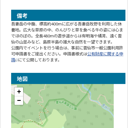
備考
吾妻岳の中腹、標高約400mに広がる吾妻岳牧野を利用した休
養地。広大な草原の中、のんびりと草を食べる牛の姿には心ま
でほのぼの。全長480mの遊歩道からは有明海や橘湾、遠く雲
仙の山並みなど、島原半島の雄大な自然を一望できます。
公園内でイベントを行う場合は、事前に雲仙市一般公園利用許
可申請書をご提出ください。申請書様式は
公有財産に関する申
請
にて公開しております。
地図
+
−