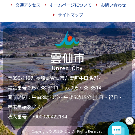
交通アクセス
ホームページについて
お問い合わせ
サイトマップ
〒859-1107 長崎県雲仙市吾妻町牛口名714
電話番号:
0957-38-3111
Fax:0957-38-3514
開庁時間：午前8時30分～午後5時15分 (土日・祝日・
年末年始を除く)
法人番号 7000020422134
Copyright © UNZEN City. All Rights Reserved.