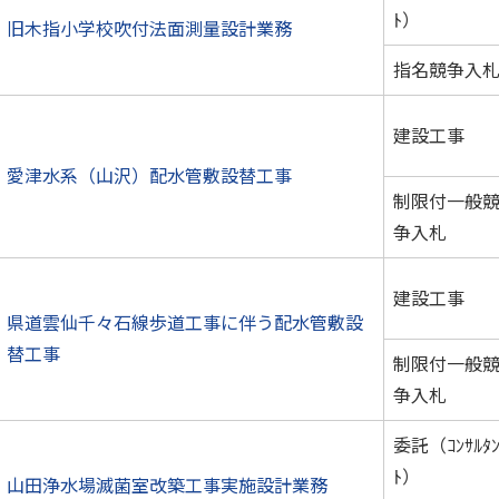
ﾄ）
旧木指小学校吹付法面測量設計業務
指名競争入
建設工事
愛津水系（山沢）配水管敷設替工事
制限付一般
争入札
建設工事
県道雲仙千々石線歩道工事に伴う配水管敷設
替工事
制限付一般
争入札
委託（ｺﾝｻﾙﾀ
ﾄ）
山田浄水場滅菌室改築工事実施設計業務