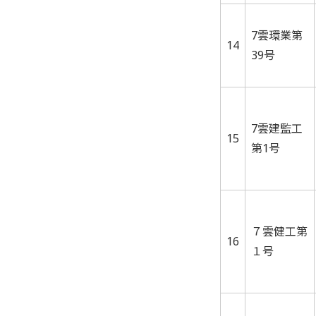
7雲環業第
14
39号
7雲建監工
15
第1号
７雲健工第
16
１号