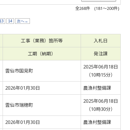
全268件 (181～200件)
13
14
次へ→
工事（業務）箇所等
入札日
工期（納期）
発注課
2025年06月18日
雲仙市国見町
（10時15分）
札
2026年01月30日
農漁村整備課
2025年06月18日
雲仙市瑞穂町
（10時30分）
札
2026年01月30日
農漁村整備課