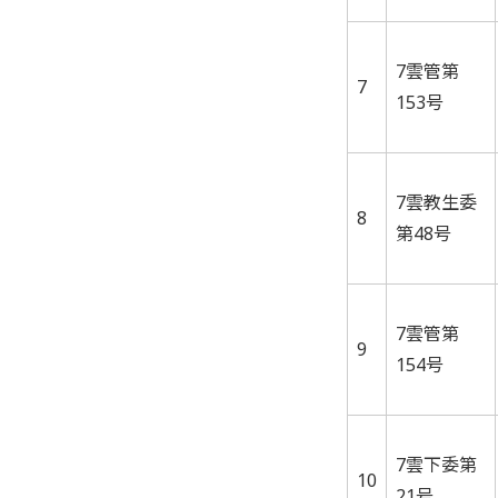
7雲管第
7
153号
7雲教生委
8
第48号
7雲管第
9
154号
7雲下委第
10
21号