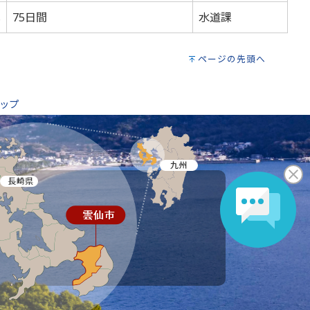
札
75日間
水道課
ページの先頭へ
ップ