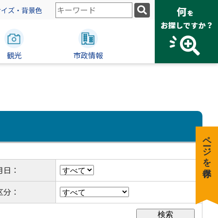
検
サイズ・背景色
索
キ
ー
観光
ワ
市政情報
ー
ド
ページを保存
月日：
区分：