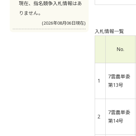
現在、指名競争入札情報はあ
りません。
(2026年08月06日現在)
入札情報一覧
No.
7雲農単委
1
第13号
7雲農単委
2
第14号