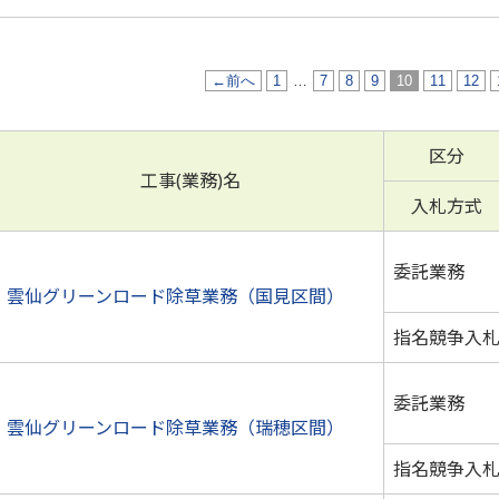
←前へ
1
…
7
8
9
10
11
12
区分
工事(業務)名
入札方式
委託業務
雲仙グリーンロード除草業務（国見区間）
指名競争入
委託業務
雲仙グリーンロード除草業務（瑞穂区間）
指名競争入