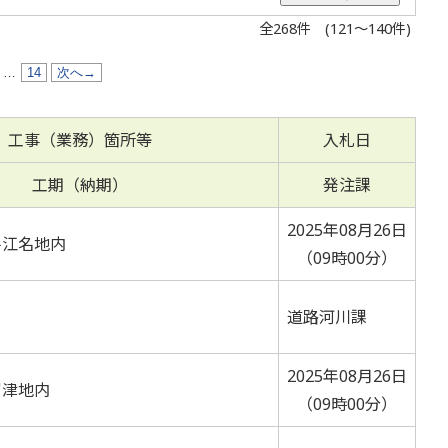
全268件 (121～140件)
…
14
次へ→
工事（業務）箇所等
入札日
工期（納期）
発注課
2025年08月26日
平江名地内
（09時00分）
道路河川課
2025年08月26日
富津地内
（09時00分）