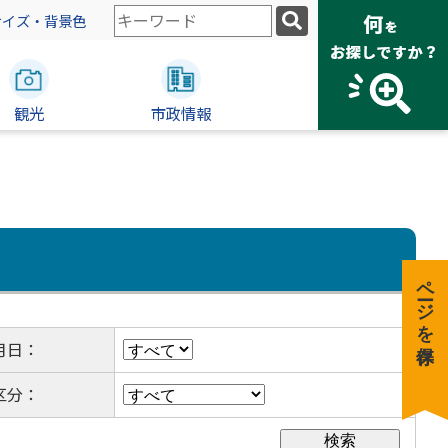
検
サイズ・背景色
索
キ
ー
観光
ワ
市政情報
ー
ド
ページを保存
月日：
区分：