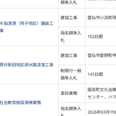
競争入札
建設工事
雲仙市小浜町
木指漁港（飛子地区）舗装工
事
指名競争入
102日間
札
建設工事
雲仙市愛野町
野井新田地区排水路浚渫工事
制限付一般
141日間
競争入札
国見町文化会
委託業務
センター、ハ
社会教育施設清掃業務
指名競争入
2026年03月19
札