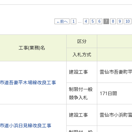
←前へ
1
…
4
5
6
7
8
9
10
区分
工事(業務)名
入札方式
建設工事
雲仙市吾妻町
市道吾妻平木場線改良工事
制限付一般
171日間
競争入札
建設工事
雲仙市小浜町
市道小浜日見線改良工事