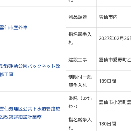
物品調達
雲仙市内
雲仙市塵芥車
指名競争入
2027年02月26
札
建設工事
雲仙市愛野町
愛野運動公園バックネット改
修工事
制限付一般
189日間
競争入札
委託（ｺﾝｻﾙ
雲仙市小浜町
ﾀﾝﾄ）
雲仙処理区公共下水道管路施
設改築詳細設計業務
指名競争入
180日間
札