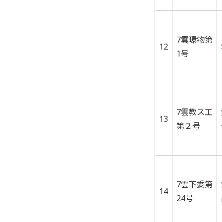
7雲環物第
12
1号
7雲教ス工
13
第２号
7雲下委第
14
24号