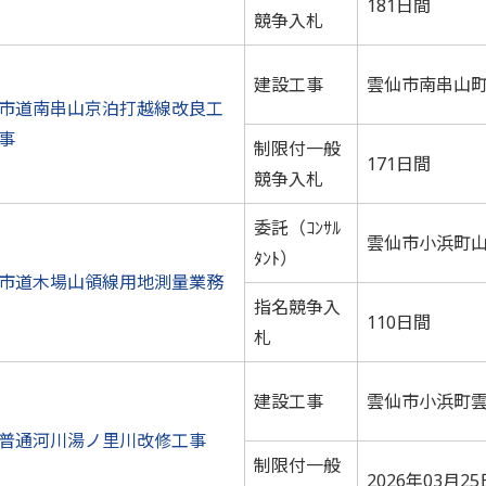
181日間
競争入札
建設工事
雲仙市南串山
市道南串山京泊打越線改良工
事
制限付一般
171日間
競争入札
委託（ｺﾝｻﾙ
雲仙市小浜町
ﾀﾝﾄ）
市道木場山領線用地測量業務
指名競争入
110日間
札
建設工事
雲仙市小浜町
普通河川湯ノ里川改修工事
制限付一般
2026年03月25