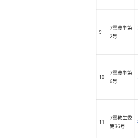
7雲農単第
9
2号
7雲農単第
10
6号
7雲教生委
11
第36号