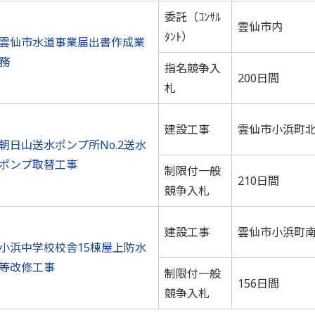
委託（ｺﾝｻﾙ
雲仙市内
ﾀﾝﾄ）
雲仙市水道事業届出書作成業
務
指名競争入
200日間
札
建設工事
雲仙市小浜町
朝日山送水ポンプ所No.2送水
ポンプ取替工事
制限付一般
210日間
競争入札
建設工事
雲仙市小浜町
小浜中学校校舎15棟屋上防水
等改修工事
制限付一般
156日間
競争入札