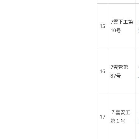
7雲下工第
15
10号
7雲管第
16
87号
７雲安工
17
第１号