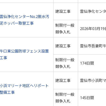
建設工事
雲仙浄化セン
雲仙浄化センターNo.2脱水汚
泥ホッパー取替工事
制限付一般
2026年03月19
競争入札
建設工事
雲仙市吾妻町
牛口東公園防球フェンス設置
工事
制限付一般
174日間
競争入札
建設工事
雲仙市小浜町
小浜マリーナ地区ヘリポート
整備工事
制限付一般
145日間
競争入札