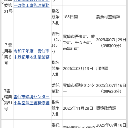
6
委第
ー改修工事監理業務
指名
21号
競争
185日間
農漁村整備課
入札
委託
雲仙市吾妻町、愛
（ｺﾝｻ
2025年07月29日
野町、千々石町、
７雲
ﾙﾀﾝ
（09時00分）
南串山町
用委
令和７年度 雲仙市
ﾄ）
7
第６
未登記用地測量業務
指名
号
競争
2026年03月13日
用地課
入札
委託
雲仙市環境センタ
2025年07月16日
7雲
業務
ー
（09時30分）
環業
雲仙市環境センター
8
指名
第51
小型空気圧縮機修繕
競争
2025年11月28日
環境政策課
号
入札
委託
2025年07月16日
雲仙市内小中学校