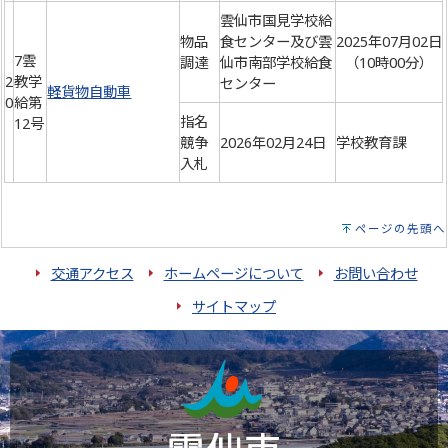
雲仙市国見学校給
物品
食センター及び雲
2025年07月02日
7雲
調達
仙市南部学校給食
（10時00分）
2
教学
センター
軽貨物自動車
0
給第
指名
12号
競争
2026年02月24日
学校教育課
入札
ページの先頭へ
交通アクセス
ホームページについて
お問い合わせ
サイトマップ