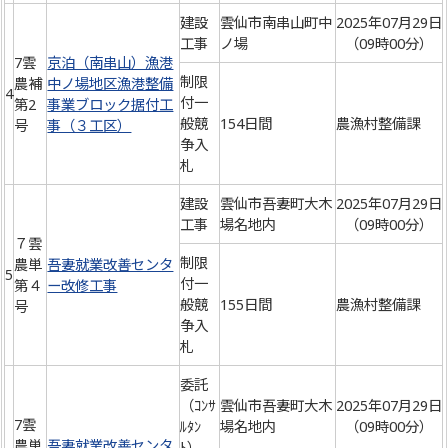
建設
雲仙市南串山町中
2025年07月29日
工事
ノ場
（09時00分）
7雲
京泊（南串山）漁港
制限
農補
中ノ場地区漁港整備
4
付一
第2
事業ブロック据付工
般競
154日間
農漁村整備課
号
事（３工区）
争入
札
建設
雲仙市吾妻町大木
2025年07月29日
工事
場名地内
（09時00分）
７雲
制限
農単
吾妻就業改善センタ
5
付一
第４
ー改修工事
般競
155日間
農漁村整備課
号
争入
札
委託
（ｺﾝｻ
雲仙市吾妻町大木
2025年07月29日
7雲
ﾙﾀﾝ
場名地内
（09時00分）
農単
吾妻就業改善センタ
ﾄ）