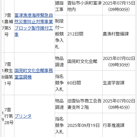
建設
雲仙市小浜町富津
2025年07月15日
工事
地内
（09時00分）
7雲
富津漁港海岸緊急自
制限
1
農補
然災害防止対策事業
付一
7
第5
ブロック製作据付工
般競
212日間
農漁村整備課
号
事
争入
札
物品
2025年07月02日
国見町文化会館
7雲
調達
（09時30分）
1
教生
国見町文化会館事務
指名
8
備第
室空調機
競争
60日間
生涯学習課
1号
入札
物品
旧雲仙市商工会吾
2025年07月02日
調達
妻支所２階
（09時45分）
7雲
1
行第
プリンタ
指名
9
28号
競争
2025年09月19日
行革推進課
入札