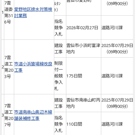
雲仙市愛野町
7雲
ﾙﾀﾝ
（09時00分）
道委
愛野地区排水対策検
ﾄ）
1
第51
討業務
指名
6号
競争
2026年02月27日
道路河川課
入札
建設
雲仙市小浜町富津
2025年07月29日
工事
地内
（09時00分）
7雲
制限
道工
市道小浜猿場線改良
2
付一
第20
工事
般競
175日間
道路河川課
3号
争入
札
建設
雲仙市南串山町丙
2025年07月29日
7雲
工事
地内
（09時00分）
道工
市道南串山奥辺木線
3
指名
第20
舗装補修工事
競争
110日間
道路河川課
7号
入札