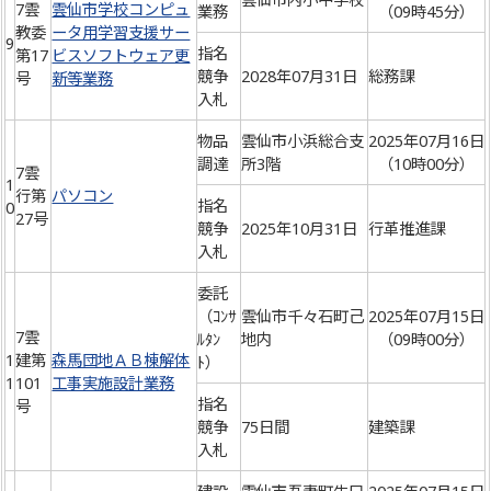
7雲
雲仙市学校コンピュ
業務
（09時45分）
教委
ータ用学習支援サー
9
指名
第17
ビスソフトウェア更
競争
2028年07月31日
総務課
号
新等業務
入札
物品
雲仙市小浜総合支
2025年07月16日
調達
所3階
（10時00分）
7雲
1
行第
パソコン
指名
0
27号
競争
2025年10月31日
行革推進課
入札
委託
（ｺﾝｻ
雲仙市千々石町己
2025年07月15日
7雲
ﾙﾀﾝ
地内
（09時00分）
1
建第
森馬団地ＡＢ棟解体
ﾄ）
1
101
工事実施設計業務
指名
号
競争
75日間
建築課
入札