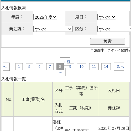
入札情報検索
年度：
月日：
発注課：
区分：
全268件 (141～160件)
←前
へ
1
5
6
7
8
9
10
11
14
次へ
→
入札情報一覧
工事（業務）箇所
区分
入札日
等
No.
工事(業務)名
入札
工期（納期）
発注課
方式
委託
（ｺﾝｻ
2025年07月29日