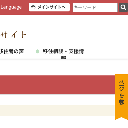
検
 Language
メインサイトへ
索
キ
ー
ワ
ー
ド
移住者の声
移住相談・支援情
報
ページを保存
全4件