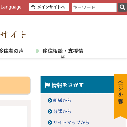
検
 Language
メインサイトへ
索
キ
ー
ワ
ー
ド
移住者の声
移住相談・支援情
報
ページを保存
情報をさがす
組織から
分類から
サイトマップから