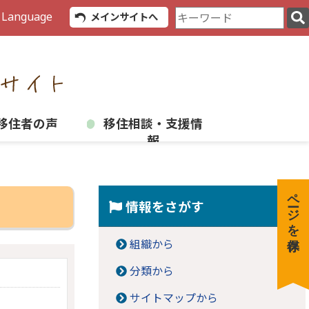
検
 Language
メインサイトへ
索
キ
ー
ワ
ー
ド
移住者の声
移住相談・支援情
報
ページを保存
情報をさがす
組織から
分類から
サイトマップから