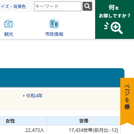
検
サイズ・背景色
索
キ
ー
観光
ワ
市政情報
ー
ド
ページを保存
令和4年
女性
世帯
22,473人
17,434世帯(前月比:-12)