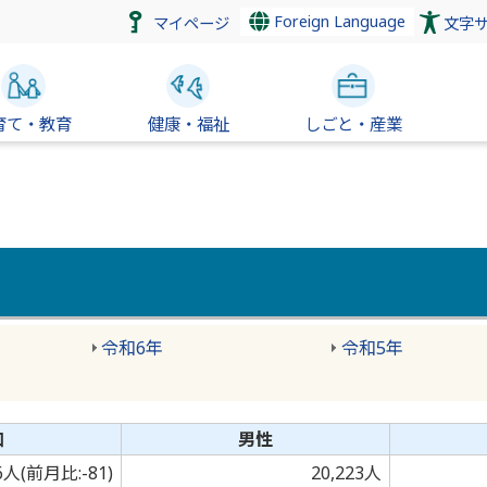
Foreign Language
マイページ
文字
育て・教育
健康・福祉
しごと・産業
令和6年
令和5年
口
男性
96人(前月比:-81)
20,223人