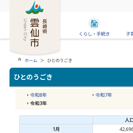
くらし・手続き
子
ホーム
ひとのうごき
ひとのうごき
令和8年
令和7年
令和3年
人
1月
42,6