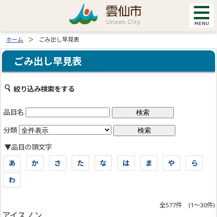
ホーム
ごみ出し早見表
ごみ出し早見表
絞り込み検索をする
品目名
分類
▼品目の頭文字
あ
か
さ
た
な
は
ま
や
ら
わ
全577件 (1～30件)
アイスノン