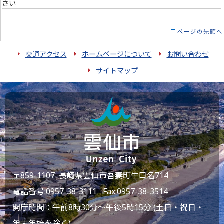
さい
ページの先頭へ
交通アクセス
ホームページについて
お問い合わせ
サイトマップ
〒859-1107 長崎県雲仙市吾妻町牛口名714
電話番号:
0957-38-3111
Fax:0957-38-3514
開庁時間：午前8時30分～午後5時15分 (土日・祝日・
年末年始を除く)