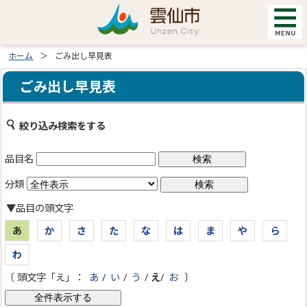
ホーム
ごみ出し早見表
ごみ出し早見表
絞り込み検索をする
品目名
分類
▼品目の頭文字
あ
か
さ
た
な
は
ま
や
ら
わ
〔 頭文字「え」：
あ
/
い
/
う
/
え
/
お
〕