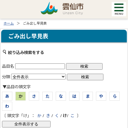
ホーム
ごみ出し早見表
ごみ出し早見表
絞り込み検索をする
品目名
分類
▼品目の頭文字
あ
か
さ
た
な
は
ま
や
ら
わ
〔 頭文字「け」：
か
/
き
/
く
/
け
/
こ
〕