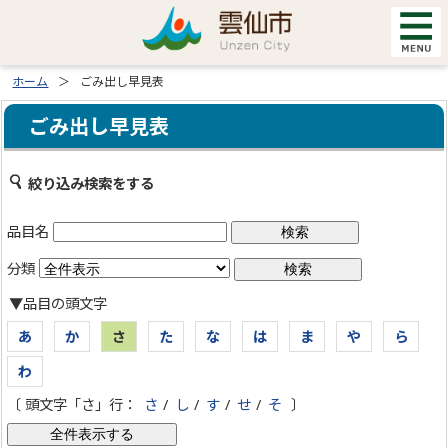
ホーム
ごみ出し早見表
ごみ出し早見表
絞り込み検索をする
品目名
分類
▼品目の頭文字
あ
か
さ
た
な
は
ま
や
ら
わ
〔 頭文字「さ」行：
さ
/
し
/
す
/
せ
/
そ
〕