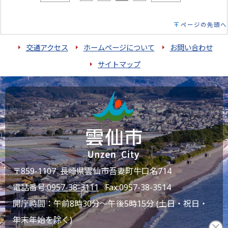
ページの先頭へ
交通アクセス
ホームページについて
お問い合わせ
サイトマップ
〒859-1107 長崎県雲仙市吾妻町牛口名714
電話番号:
0957-38-3111
Fax:0957-38-3514
開庁時間：午前8時30分～午後5時15分 (土日・祝日・
年末年始を除く)