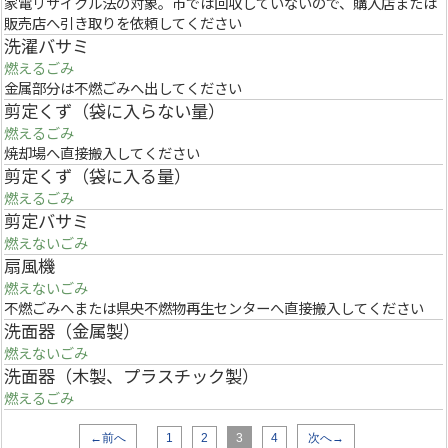
家電リサイクル法の対象。市では回収していないので、購入店または
販売店へ引き取りを依頼してください
洗濯バサミ
燃えるごみ
金属部分は不燃ごみへ出してください
剪定くず（袋に入らない量）
燃えるごみ
焼却場へ直接搬入してください
剪定くず（袋に入る量）
燃えるごみ
剪定バサミ
燃えないごみ
扇風機
燃えないごみ
不燃ごみへまたは県央不燃物再生センターへ直接搬入してください
洗面器（金属製）
燃えないごみ
洗面器（木製、プラスチック製）
燃えるごみ
←前へ
1
2
3
4
次へ→