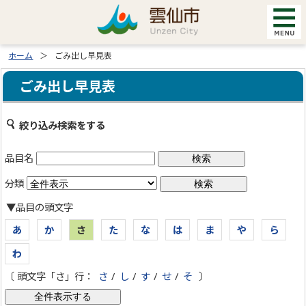
ホーム
ごみ出し早見表
ごみ出し早見表
絞り込み検索をする
品目名
分類
▼品目の頭文字
あ
か
さ
た
な
は
ま
や
ら
わ
〔 頭文字「さ」行：
さ
/
し
/
す
/
せ
/
そ
〕