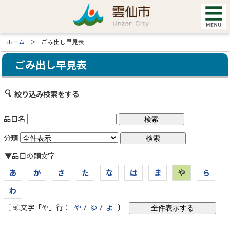
ホーム
ごみ出し早見表
ごみ出し早見表
絞り込み検索をする
品目名
分類
▼品目の頭文字
あ
か
さ
た
な
は
ま
や
ら
わ
〔 頭文字「や」行：
や
/
ゆ
/
よ
〕