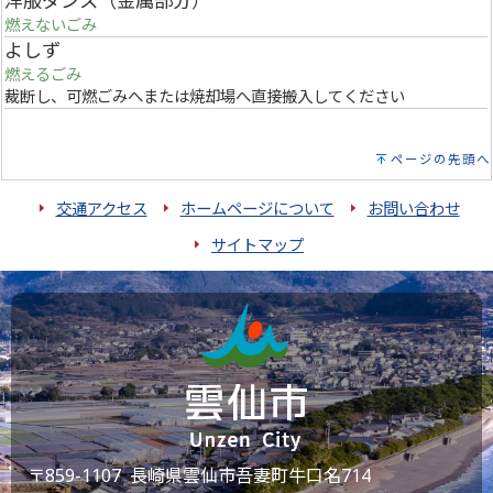
洋服ダンス（金属部分）
燃えないごみ
よしず
燃えるごみ
裁断し、可燃ごみへまたは焼却場へ直接搬入してください
ページの先頭へ
交通アクセス
ホームページについて
お問い合わせ
サイトマップ
〒859-1107 長崎県雲仙市吾妻町牛口名714