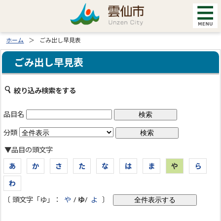
ホーム
ごみ出し早見表
ごみ出し早見表
絞り込み検索をする
品目名
分類
▼品目の頭文字
あ
か
さ
た
な
は
ま
や
ら
わ
〔 頭文字「ゆ」：
や
/
ゆ
/
よ
〕