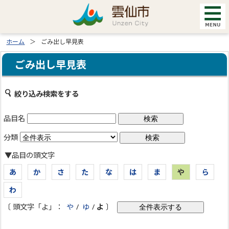
ホーム
ごみ出し早見表
ごみ出し早見表
絞り込み検索をする
品目名
分類
▼品目の頭文字
あ
か
さ
た
な
は
ま
や
ら
わ
〔 頭文字「よ」：
や
/
ゆ
/
よ
〕