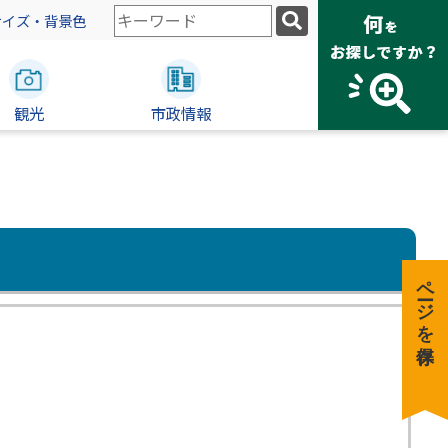
検
サイズ・背景色
索
キ
ー
観光
ワ
市政情報
ー
ド
ページを保存