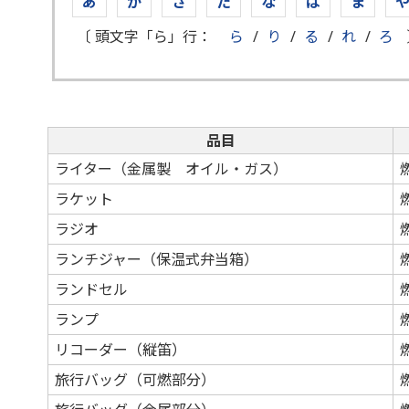
あ
か
さ
た
な
は
ま
〔 頭文字「ら」行：
ら
/
り
/
る
/
れ
/
ろ
品目
ライター（金属製 オイル・ガス）
ラケット
ラジオ
ランチジャー（保温式弁当箱）
ランドセル
ランプ
リコーダー（縦笛）
旅行バッグ（可燃部分）