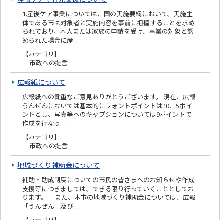
1.産後ケア事業については、国の実施要綱において、実施主
体である市は対象者と実施内容を事前に把握することを求め
られており、本人または家族の申請を受け、事業の対象と認
められた場合に産…
【カテゴリ】
市政への提言
広報紙について
広報紙への貴重なご意見ありがとうございます。 現在、広報
うんぜんにおいては基本的にフォントポイントは10．5ポイ
ントとし、写真等へのキャプションについては9ポイントで
作成を行なっ…
【カテゴリ】
市政への提言
地域づくり補助金について
補助・助成制度についての市民の皆さまへのお知らせや作成
支援等につきましては、できる限り行っていくこととしてお
ります。 また、本市の地域づくり補助金については、広報
「うんぜん」及び…