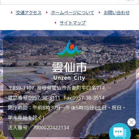
交通アクセス
ホームページについて
お問い合わせ
サイトマップ
〒859-1107 長崎県雲仙市吾妻町牛口名714
電話番号:
0957-38-3111
Fax:0957-38-3514
開庁時間：午前8時30分～午後5時15分 (土日・祝日・
年末年始を除く)
法人番号 7000020422134