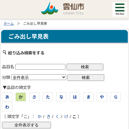
ホーム
ごみ出し早見表
ごみ出し早見表
絞り込み検索をする
品目名
分類
▼品目の頭文字
あ
か
さ
た
な
は
ま
や
ら
わ
〔 頭文字「こ」：
か
/
き
/
く
/
け
/
こ
〕