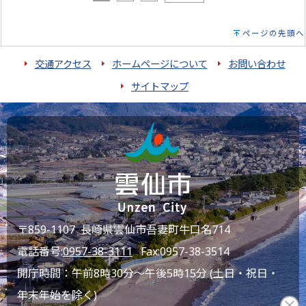
ページの先頭へ
交通アクセス
ホームページについて
お問い合わせ
サイトマップ
〒859-1107 長崎県雲仙市吾妻町牛口名714
電話番号:
0957-38-3111
Fax:0957-38-3514
開庁時間：午前8時30分～午後5時15分 (土日・祝日・
年末年始を除く)