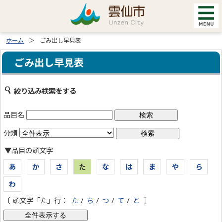
ホーム
ごみ出し早見表
ごみ出し早見表
絞り込み検索をする
品目名
分類
▼品目の頭文字
あ
か
さ
た
な
は
ま
や
ら
わ
〔 頭文字「た」行：
た
/
ち
/
つ
/
て
/
と
〕