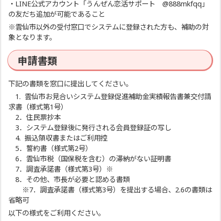
・LINE公式アカウント「うんぜん恋活サポート @888mkfqq」
の友だち追加が可能であること
※雲仙市以外の受付窓口でシステムに登録された方も、補助の対
象となります。
申請書類
下記の書類を窓口に提出してください。
1. 雲仙市お見合いシステム登録促進補助金実績報告書兼交付請
求書（様式第1号）
2．住民票抄本
3．システム登録後に発行される会員登録証の写し
4. 振込領収書またはご利用控
5．誓約書（様式第2号）
6．雲仙市税（国保税を含む）の滞納がない証明書
7．調査承諾書（様式第3号）※
8．その他、市長が必要と認める書類
※7．調査承諾書（様式第3号）を提出する場合、2.6の書類は
省略可
以下の様式をご利用ください。