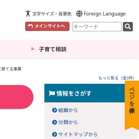
Foreign Language
文字サイズ・背景色
検
メインサイトへ
索
キ
ー
子育て相談
ワ
ー
ド
に育てる事業
もっと見る（全3件）
ページを保存
情報をさがす
組織から
分類から
サイトマップから