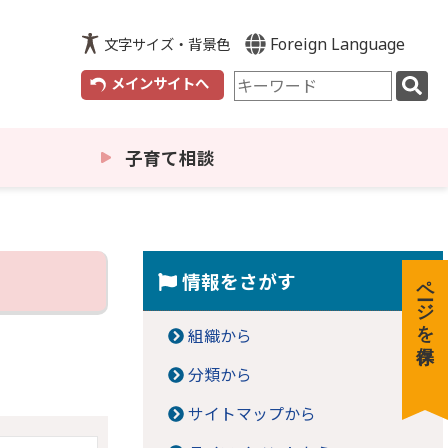
Foreign Language
文字サイズ・背景色
検
メインサイトへ
索
キ
ー
子育て相談
ワ
ー
ド
情報をさがす
ページを保存
組織から
分類から
サイトマップから