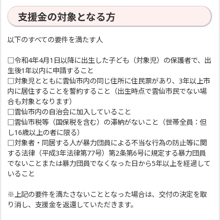
支援金の対象となる方
以下のすべての要件を満たす人
□令和4年4月1日以降に出生した子ども（対象児）の保護者で、出
生後1年以内に申請すること
□対象児とともに雲仙市内の同じ住所に住民票があり、3年以上市
内に居住することを誓約すること（出生時点で雲仙市民でない場
合も対象となります）
□雲仙市内の自治会に加入していること
□雲仙市税等（国保税を含む）の滞納がないこと（世帯全員：但
し16歳以上の者に限る）
□対象者・同居する人が暴力団員による不当な行為の防止等に関
する法律（平成3年法律第77号）第2条第6号に規定する暴力団員
でないことまたは暴力団員でなくなった日から5年以上を経過して
いること
※上記の要件を満たさないこととなった場合は、交付の決定を取
り消し、支援金を返還していただきます。