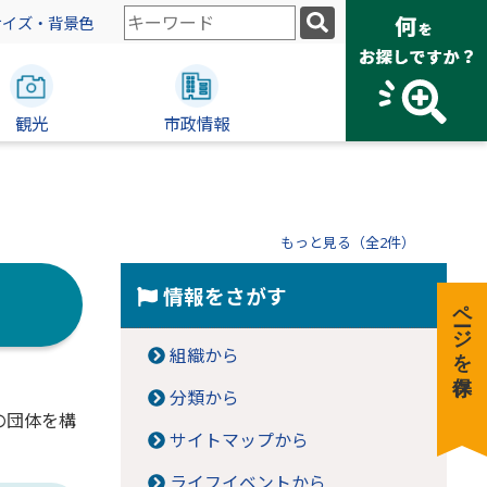
検
サイズ・背景色
索
キ
ー
観光
ワ
市政情報
ー
ド
もっと見る（全2件）
情報をさがす
ページを保存
組織から
分類から
の団体を構
サイトマップから
ライフイベントから