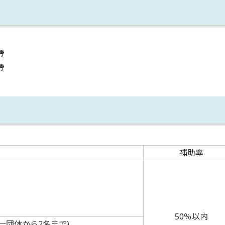
費
費
補助率
50％以内
一団体から2名まで)