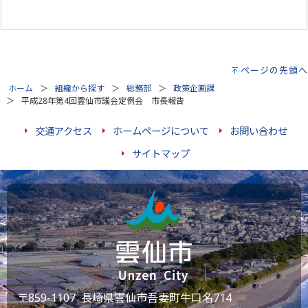
ページの先頭へ
ホーム
組織から探す
総務部
政策企画課
平成28年第4回雲仙市議会定例会 市長報告
交通アクセス
ホームページについて
お問い合わせ
サイトマップ
〒859-1107 長崎県雲仙市吾妻町牛口名714