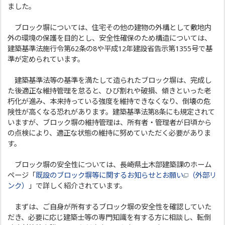
ました。
ブロック塀については、住宅その他の建物の外構として敷地内
外の環境の保護を目的とし、安全性確保のため構造については、
建築基準法施行令第62条の8や平成12年建設省告示第1355号で基
準が定められています。
建築基準法等の基準を満たして造られたブロック塀は、完成し
た後適正な維持管理を怠ると、ひび割れや破損、傾きといった老
朽化が進み、本来持っている強度を維持できなくなり、倒壊の危
険性が高くなる恐れがあります。建築基準法第8条にも規定されて
いますが、ブロック塀の維持管理は、所有者・管理者が日頃から
の点検により、適正な状態の維持に努めていただく必要がありま
す。
ブロック塀の安全性については、長崎県土木部建築課のホーム
ページ「
既設のブロック塀等に関するお知らせとお願い
（外部リ
ンク）
」で詳しく紹介されています。
まずは、ご自身が所有するブロック塀の安全性を確認していた
だき、必要に応じ建築士等の専門知識を有する方に相談し、転倒